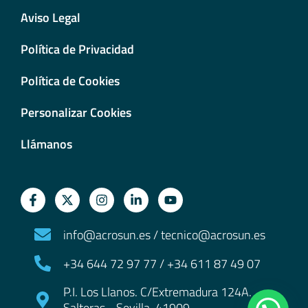
Aviso Legal
Política de Privacidad
Política de Cookies
Personalizar Cookies
Llámanos
info@acrosun.es / tecnico@acrosun.es
+34 644 72 97 77 / +34 611 87 49 07
P.I. Los Llanos. C/Extremadura 124A.
Salteras - Sevilla. 41909.