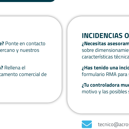
INCIDENCIAS 
e?
Ponte en contacto
¿Necesitas asesoram
ercano y nuestros
sobre dimensionamient
características técnica
n?
Rellena el
¿Has tenido una inci
rtamento comercial de
formulario RMA para s
¿Tu controladora mu
motivo y las posibles
tecnico@acro