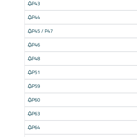
P43
P44
P45 / P47
P46
P48
P51
P59
P60
P63
P64