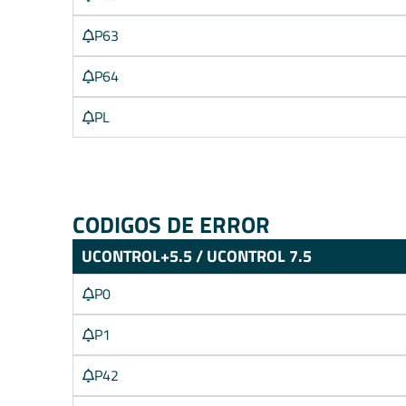
P63
P64
PL
CODIGOS DE ERROR
UCONTROL+5.5 / UCONTROL 7.5
P0
P1
P42