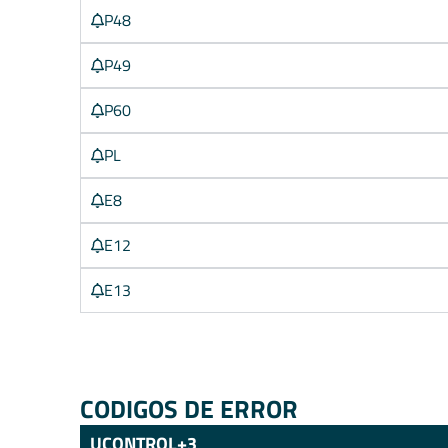
P48
P49
P60
PL
E8
E12
E13
CODIGOS DE ERROR
UCONTROL+3