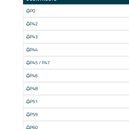
P0
P42
P43
P44
P45 / P47
P46
P48
P51
P59
P60